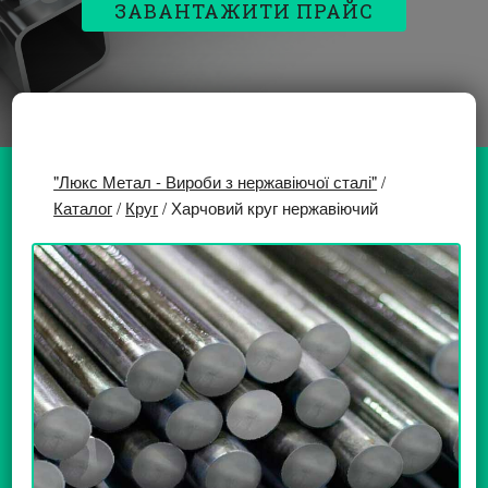
ЗАВАНТАЖИТИ ПРАЙС
"Люкс Метал - Вироби з нержавіючої сталі"
/
Каталог
/
Круг
/ Харчовий круг нержавіючий